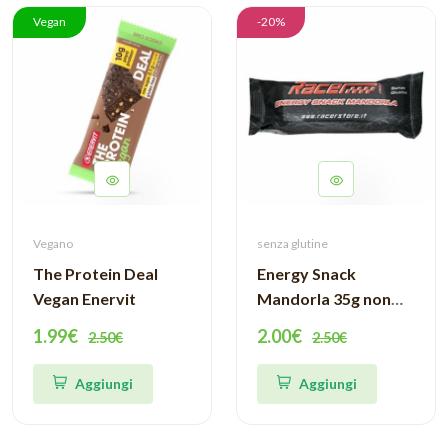
Vegan
-20%
Vegano
senza glutine
The Protein Deal
Energy Snack
Vegan Enervit
Mandorla 35g non
ricoperta - Racer
1.99€
2.00€
2.50€
2.50€
Aggiungi
Aggiungi