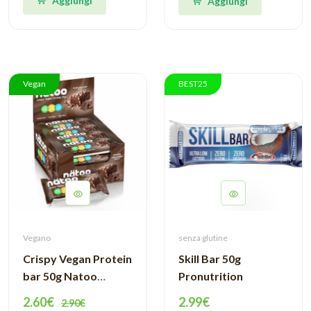
Aggiungi
Aggiungi
Vegan
BEST25
Vegano
senza glutine
Crispy Vegan Protein
Skill Bar 50g
bar 50g Natoo
Pronutrition
Essentials
2.60€
2.99€
2.90€