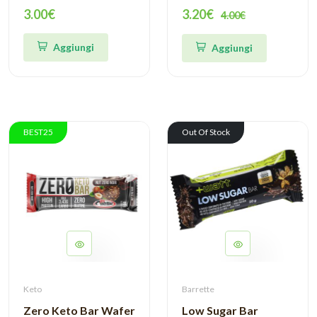
EthicSport
3.00€
3.20€
4.00€
Aggiungi
Aggiungi
BEST25
Out Of Stock
Keto
Barrette
Zero Keto Bar Wafer
Low Sugar Bar