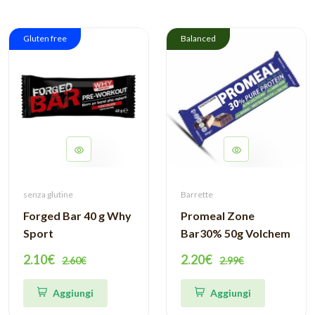
Gluten free
Balanced
senza glutine
Barrette
Forged Bar 40 g Why
Promeal Zone
Sport
Bar30% 50g Volchem
2.10€
2.20€
2.60€
2.99€
Aggiungi
Aggiungi