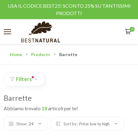
USA IL CODICE BEST25! SCONTO 25% SU TANTISSIMI
PRODOTTI
0
Home
Products
Barrette
Filters
Barrette
Abbiamo trovato
18
articoli per te!
Show:
24
Sort by:
Price: low to high