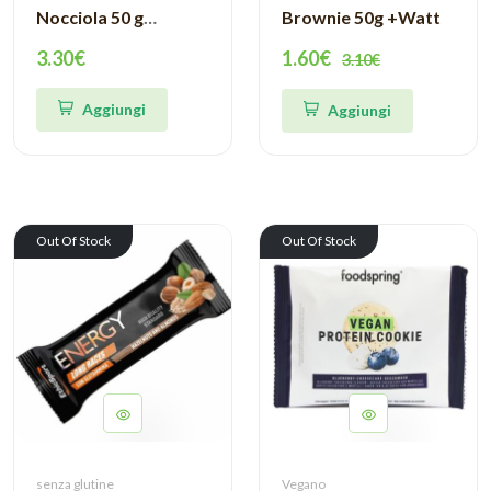
Nocciola 50 g
Brownie 50g +Watt
Pronutrition
3.30€
1.60€
3.10€
Aggiungi
Aggiungi
Out Of Stock
Out Of Stock
senza glutine
Vegano