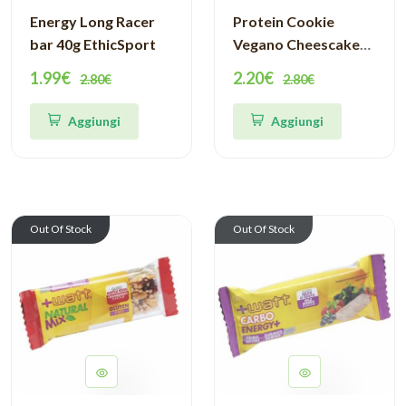
Energy Long Racer
Protein Cookie
bar 40g EthicSport
Vegano Cheescake
Mirtillo Foodspring
1.99€
2.20€
2.80€
2.80€
Aggiungi
Aggiungi
Out Of Stock
Out Of Stock