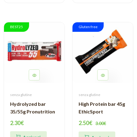
BEST25
Gluten free
senza glutine
senza glutine
Hydrolyzed bar
High Protein bar 45g
35/55g Pronutrition
EthicSport
2.30€
2.50€
3.00€