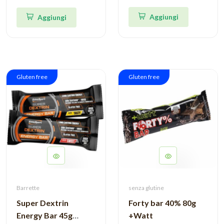
Aggiungi
Aggiungi
Gluten free
Gluten free
Barrette
senza glutine
Super Dextrin
Forty bar 40% 80g
Energy Bar 45g
+Watt