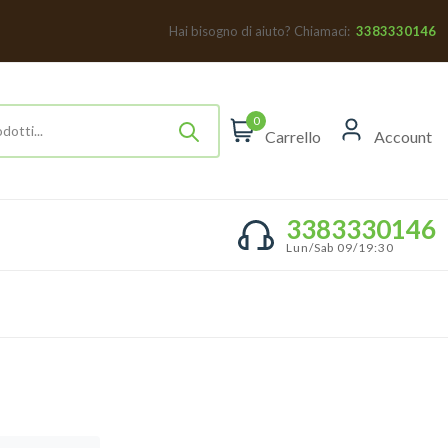
Hai bisogno di aiuto? Chiamaci:
3383330146
0
Carrello
Account
3383330146
Lun/Sab 09/19:30