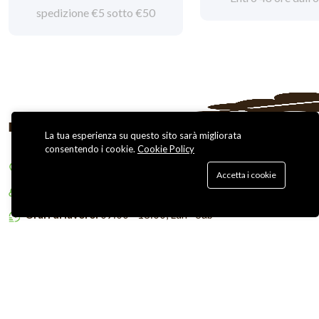
spedizione €5 sotto €50
La tua esperienza su questo sito sarà migliorata
consentendo i cookie.
Cookie Policy
Indirizzo:
Via G. Cimabue, 3 - Monza (MB)
Accetta i cookie
Chiamaci:
(39) 3383330146
Orari di lavoro:
09:00 - 18:00, Lun - Sab
Copyright © 2026 Bestnatural