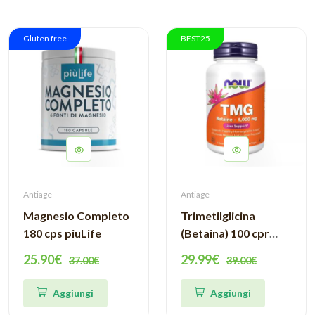
Gluten free
BEST25
Antiage
Antiage
Magnesio Completo
Trimetilglicina
180 cps piuLife
(Betaina) 100 cpr
Now Food
25.90€
29.99€
37.00€
39.00€
Aggiungi
Aggiungi