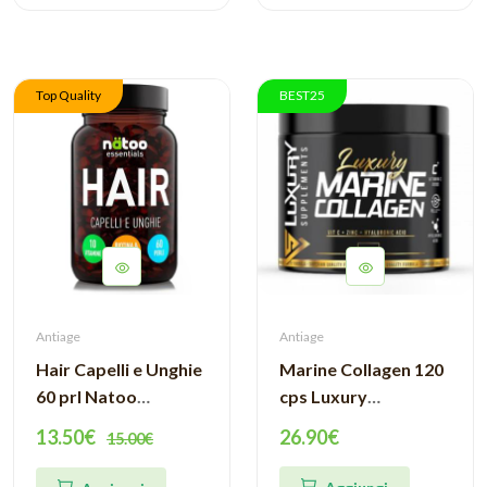
Top Quality
BEST25
Antiage
Antiage
Hair Capelli e Unghie
Marine Collagen 120
60 prl Natoo
cps Luxury
Essentials
Supplements
13.50€
26.90€
15.00€