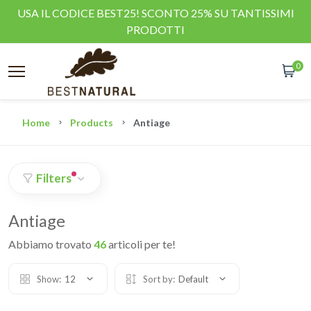
USA IL CODICE BEST25! SCONTO 25% SU TANTISSIMI
PRODOTTI
0
Home
Products
Antiage
Filters
Antiage
Abbiamo trovato
46
articoli per te!
Show:
12
Sort by:
Default