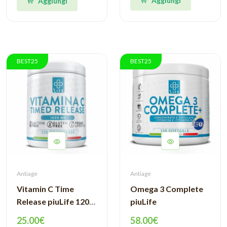
Aggiungi
Aggiungi
BEST25
BEST25
Antiage
Antiage
Vitamin C Time
Omega 3 Complete
Release piuLife 120
piuLife
cpr
25.00€
58.00€