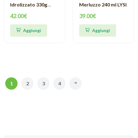
Idrolizzato 330g
Merluzzo 240 ml LYSI
piuLife
42.00€
39.00€
Aggiungi
Aggiungi
1
2
3
4