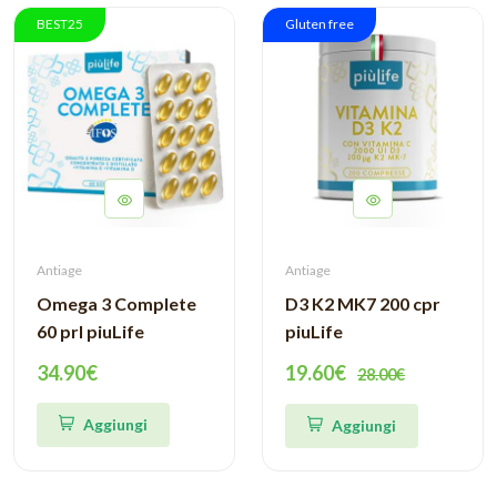
BEST25
Gluten free
Antiage
Antiage
Omega 3 Complete
D3 K2 MK7 200 cpr
60 prl piuLife
piuLife
34.90€
19.60€
28.00€
Aggiungi
Aggiungi