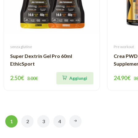
senza glutine
Pre workout
Super Dextrin Gel Pro 60ml
Crea PWD 
EthicSport
Suppleme
2.50€
24.90€
Aggiungi
3.00€
3
1
2
3
4