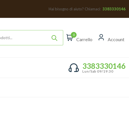
Hai bisogno di aiuto? Chiamaci:
3383330146
0
Carrello
Account
3383330146
Lun/Sab 09/19:30