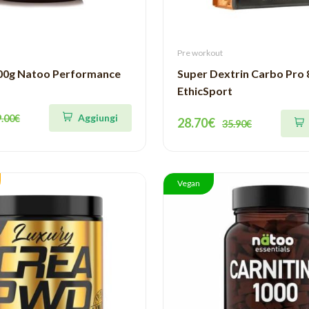
Pre workout
200g Natoo Performance
Super Dextrin Carbo Pro 
EthicSport
Aggiungi
9.00€
28.70€
35.90€
Vegan