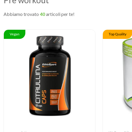
Pre workout
Abbiamo trovato
40
articoli per te!
Vegan
Top Quality