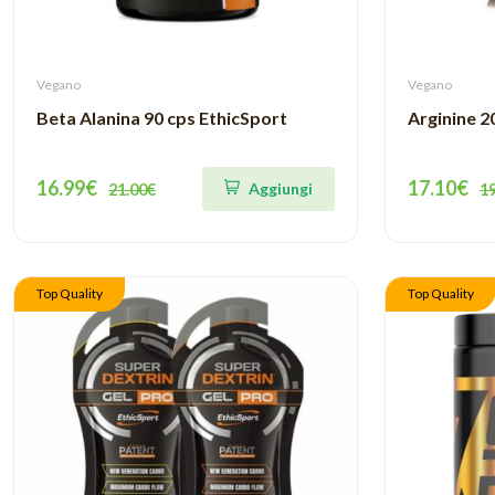
Vegano
Vegano
Beta Alanina 90 cps EthicSport
Arginine 
16.99€
17.10€
Aggiungi
21.00€
1
Top Quality
Top Quality