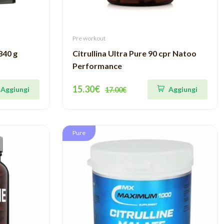
Pre workout
840 g
Citrullina Ultra Pure 90 cpr Natoo
Performance
15.30€
Aggiungi
Aggiungi
17.00€
Pure