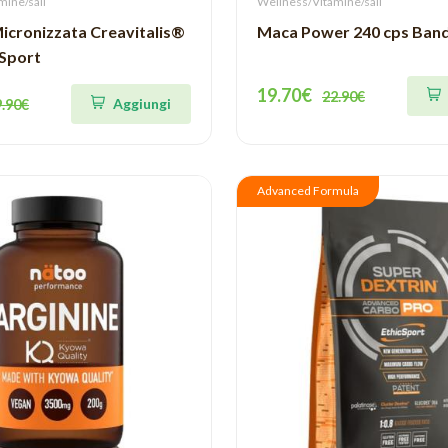
mine/sali
Wellness/Vitamine/sali
icronizzata Creavitalis®
Maca Power 240 cps Band
Sport
19.70€
22.90€
Aggiungi
9.90€
Advanced Formula