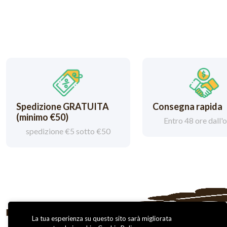
Spedizione GRATUITA
Consegna rapida
(minimo €50)
Entro 48 ore dall'
spedizione €5 sotto €50
La tua esperienza su questo sito sarà migliorata