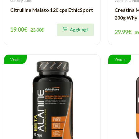
senza glutine
Wellness/Vita
Citrullina Malato 120 cps EthicSport
Creatina M
200g Why 
19.00€
Aggiungi
23.00€
29.99€
3
Vegan
Vegan