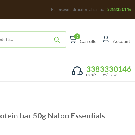
Hai bisogno di aiuto? Chiamaci:
3383330146
0
Carrello
Account
3383330146
Lun/Sab 09/19:30
otein bar 50g Natoo Essentials