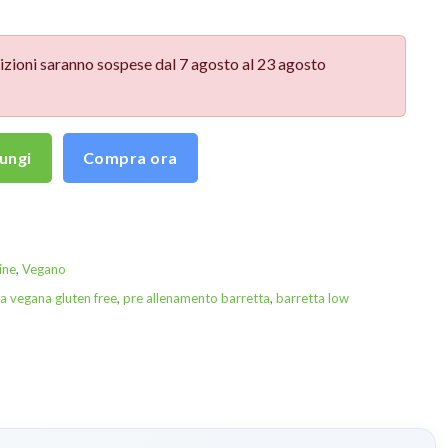
izioni saranno sospese dal 7 agosto al 23 agosto
ungi
Compra ora
ine
,
Vegano
a vegana gluten free
,
pre allenamento barretta
,
barretta low