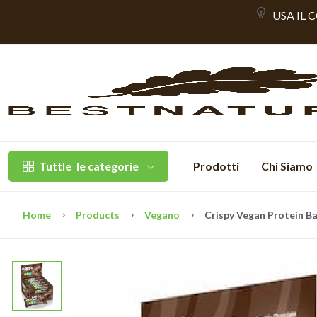
USA IL 
Tuttle
le categorie
Prodotti
Chi Siamo
Home
Products
Vegano
Crispy Vegan Protein Ba