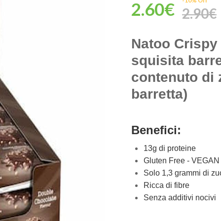
-10% Off
2.60€
2.90€
Natoo Crispy
squisita barr
contenuto di 
barretta)
Benefici:
13g di proteine
Gluten Free - VEGAN
Solo 1,3 grammi di zu
Ricca di fibre
Senza additivi nocivi