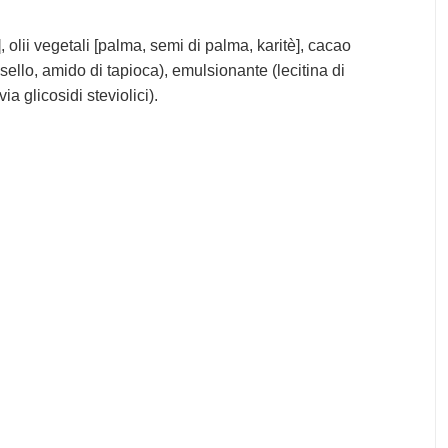
, olii vegetali [palma, semi di palma, karitè], cacao
isello, amido di tapioca), emulsionante (lecitina di
a glicosidi steviolici).