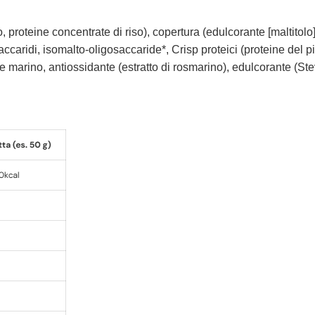
o, proteine concentrate di riso), copertura (edulcorante [maltitolo]
accaridi, isomalto-oligosaccaride*, Crisp proteici (proteine del p
le marino, antiossidante (estratto di rosmarino), edulcorante (Stevi