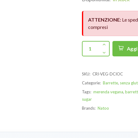
ATTENZIONE:
Le sped
compresi
Aggi
SKU:
CRI-VEG-DCIOC
Categorie:
Barrette
,
senza glut
Tags:
merenda vegana
,
barrett
sugar
Brands:
Natoo