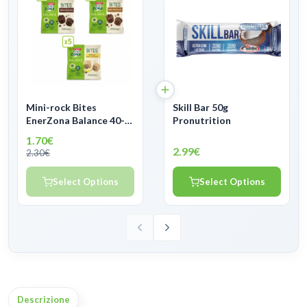
Mini-rock Bites
Skill Bar 50g
EnerZona Balance 40-
Pronutrition
30-30
1.70€
2.99€
2.30€
Select Options
Select Options
Descrizione