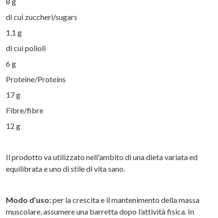
8 g
di cui zuccheri/sugars
1,1 g
di cui polioli
6 g
Proteine/Proteins
17 g
Fibre/fibre
12 g
Il prodotto va utilizzato nell'ambito di una dieta variata ed
equilibrata e uno di stile di vita sano.
Modo d’uso:
per la crescita e il mantenimento della massa
muscolare, assumere una barretta dopo l’attività fisica. In