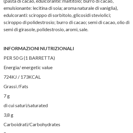
(pasta di cacao, edulcorante: maltitolo; burro di cacao,
emulsionante: lecitina di soia; aroma naturale di vaniglia),
edulcoranti: sciroppo di sorbitolo, glicosidi steviolici;
sciroppo di polidestrosio; burro di cacao; semi di cacao, olio di
semi di girasole, polidestrosio, aromi, sale.
INFORMAZIONI NUTRIZIONALI
PER 50 G (1 BARRETTA)
Energia/ energetic value
724KJ / 173KCAL
Grassi /Fats
7 g
di cui saturi/saturated
3,8 g
Carboidrati/Carbohydrates