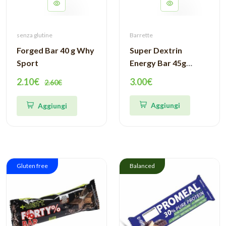
senza glutine
Barrette
Forged Bar 40 g Why
Super Dextrin
Sport
Energy Bar 45g
EthicSport
2.10€
3.00€
2.60€
Aggiungi
Aggiungi
Gluten free
Balanced