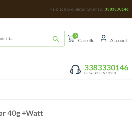
Hai bisogno di aiuto? Chiamaci:
3383330146
0
Carrello
Account
3383330146
Lun/Sab 09/19:30
ar 40g +Watt