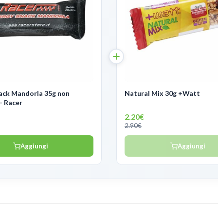
ack Mandorla 35g non
Natural Mix 30g +Watt
- Racer
2.20€
2.90€
Aggiungi
Aggiungi