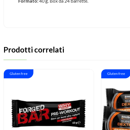
Formato:
40 g. Box da 24 barrette.
Prodotti correlati
Gluten free
Gluten free