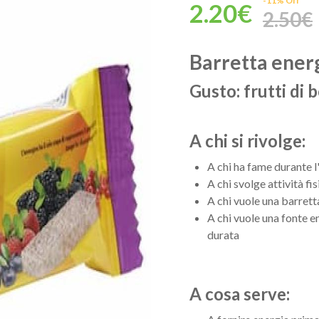
-11% Off
2.20€
2.50€
Barretta energe
Gusto:
frutti di 
A chi si rivolge:
A chi ha fame durante l
A chi svolge attività fis
A chi vuole una barrett
A chi vuole una fonte en
durata
A cosa serve: