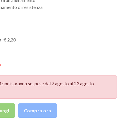
a di un allenamento
lenamento di resistenza
: € 2,20
k
izioni saranno sospese dal 7 agosto al 23 agosto
ungi
Compra ora