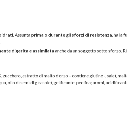
idrati
. Assunta
prima o durante gli sforzi di resistenza
, ha la 
.
ente digerita e assimilata
anche da un soggetto sotto sforzo. Ric
%, zucchero, estratto di malto d’orzo – contiene glutine -, sale), m
qua, olio di semi di girasole), gelificante: pectina; aromi, acidifican