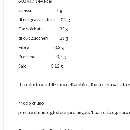
608 kJ / 144 kcal
Grassi 1 g
di cui grassi saturi 0,2 g
Carboidrati 33 g
di cui: Zuccheri 21 g
Fibre 0,3 g
Proteine 0,7 g
Sale 0,12 g
Il prodotto va utilizzato nell'ambito di una dieta variata ed
Modo d'uso
prima e durante gli sforzi prolungati. 1 barretta ogni ora d