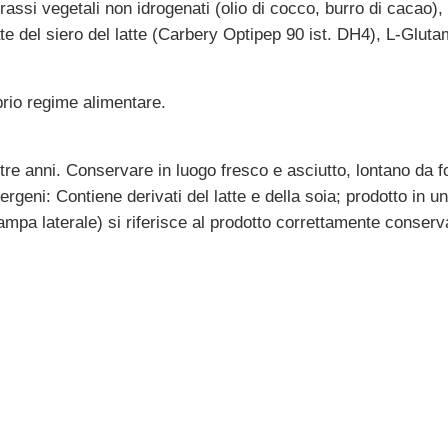
),grassi vegetali non idrogenati (olio di cocco, burro di 
zate del siero del latte (Carbery Optipep 90 ist. DH4), L-Glu
oprio regime alimentare.
i tre anni. Conservare in luogo fresco e asciutto, lontano da 
lergeni: Contiene derivati del latte e della soia; prodotto in
mpa laterale) si riferisce al prodotto correttamente conserv