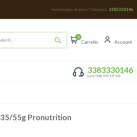
Hai bisogno di aiuto? Chiamaci:
3383330146
0
Carrello
Account
3383330146
Lun/Sab 09/19:30
 35/55g Pronutrition