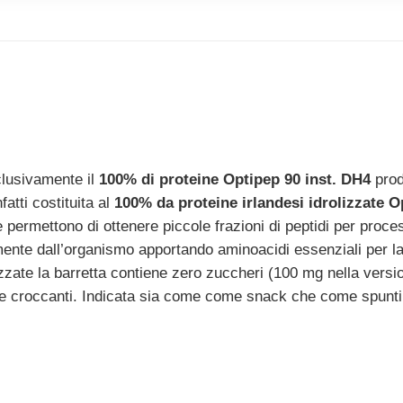
clusivamente il
100% di proteine Optipep 90 inst. DH4
prod
fatti costituita al
100% da proteine irlandesi idrolizzate 
he permettono di ottenere piccole frazioni di peptidi per proc
mente dall’organismo apportando aminoacidi essenziali per 
lizzate la barretta contiene zero zuccheri (100 mg nella vers
i e croccanti. Indicata sia come come snack che come spunti