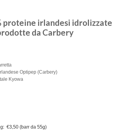
proteine irlandesi idrolizzate
rodotte da Carbery
rretta
 irlandese Optipep (Carbery)
tale Kyowa
g: €3,50 (barr da 55g)