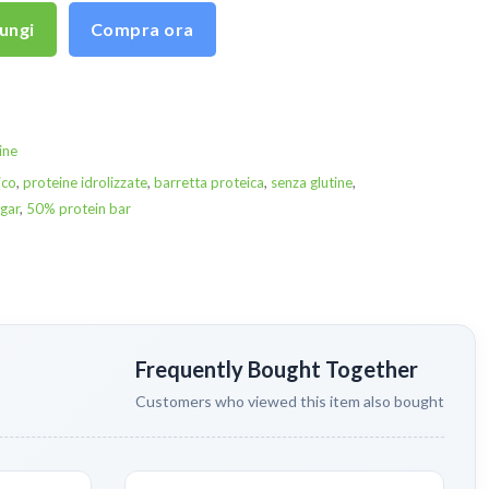
ungi
Compra ora
ine
ico
,
proteine idrolizzate
,
barretta proteica
,
senza glutine
,
ugar
,
50% protein bar
Frequently Bought Together
Customers who viewed this item also bought