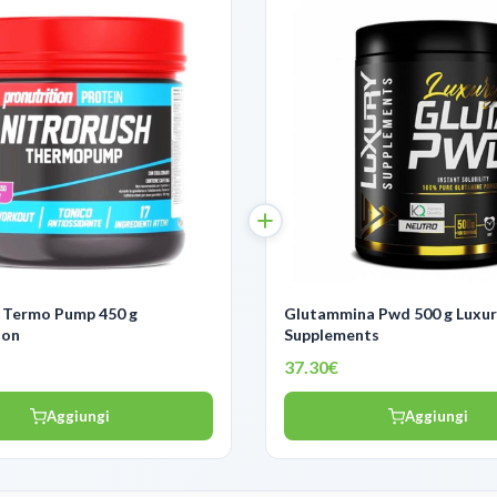
 Termo Pump 450 g
Glutammina Pwd 500 g Luxury
ion
Supplements
37.30€
Aggiungi
Aggiungi