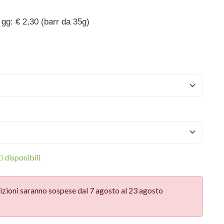
gg: € 2,30 (barr da 35g)
 disponibili
izioni saranno sospese dal 7 agosto al 23 agosto