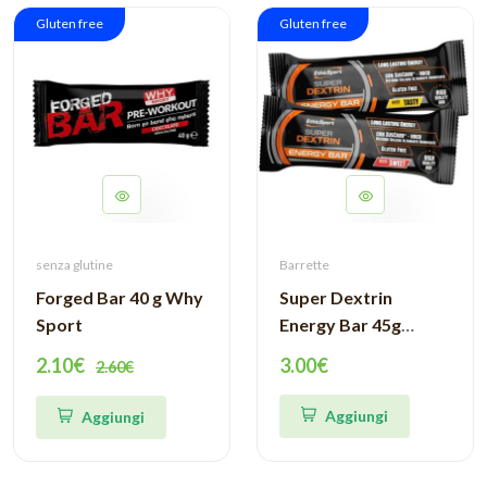
Gluten free
Gluten free
senza glutine
Barrette
Forged Bar 40 g Why
Super Dextrin
Sport
Energy Bar 45g
EthicSport
2.10€
3.00€
2.60€
Aggiungi
Aggiungi