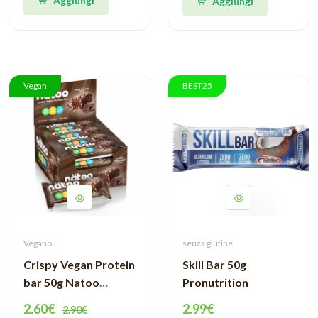
Aggiungi
Aggiungi
Vegan
BEST25
Vegano
senza glutine
Crispy Vegan Protein
Skill Bar 50g
bar 50g Natoo
Pronutrition
Essentials
2.60€
2.99€
2.90€