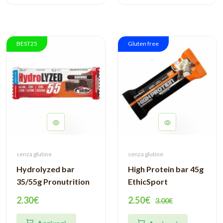
BEST25
Gluten free
senza glutine
senza glutine
Hydrolyzed bar
High Protein bar 45g
35/55g Pronutrition
EthicSport
2.30€
2.50€
3.00€