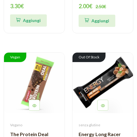
Pronutrition
ricoperta - Racer
3.30€
2.00€
2.50€
Aggiungi
Aggiungi
Vegan
Out Of Stock
Vegano
senza glutine
The Protein Deal
Energy Long Racer