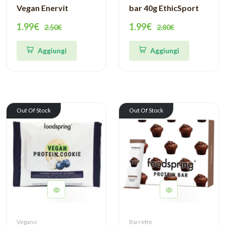
Vegan Enervit
bar 40g EthicSport
1.99€
1.99€
2.50€
2.80€
Aggiungi
Aggiungi
Out Of Stock
Out Of Stock
Vegano
Barrette