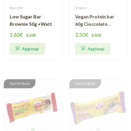
Barrette
Vegano
Low Sugar Bar
Vegan Protein bar
Brownie 50g +Watt
60g Cioccolato
Mandorla
1.60€
2.50€
3.10€
2.80€
Foodspring
Aggiungi
Aggiungi
Out Of Stock
Out Of Stock