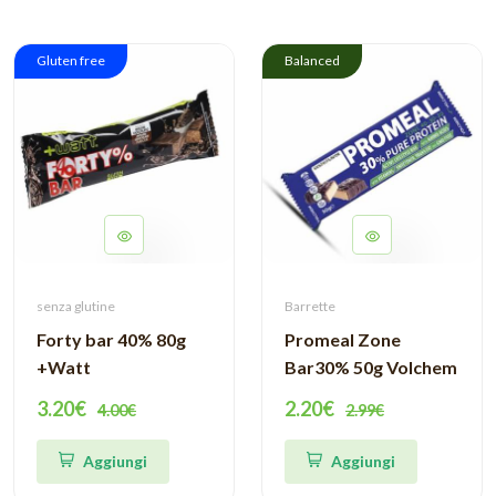
Gluten free
Balanced
senza glutine
Barrette
Forty bar 40% 80g
Promeal Zone
+Watt
Bar30% 50g Volchem
3.20€
2.20€
4.00€
2.99€
Aggiungi
Aggiungi