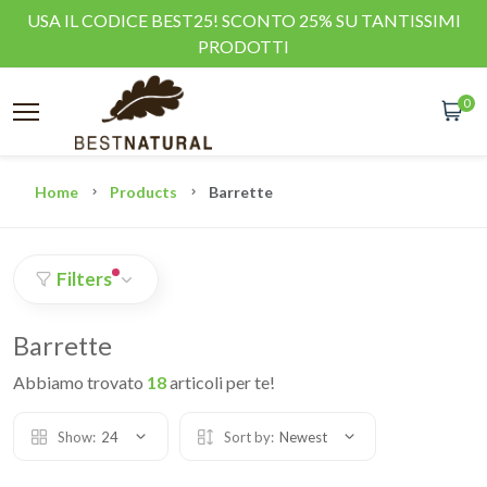
USA IL CODICE BEST25! SCONTO 25% SU TANTISSIMI
PRODOTTI
0
Home
Products
Barrette
Filters
Barrette
Abbiamo trovato
18
articoli per te!
Show:
24
Sort by:
Newest