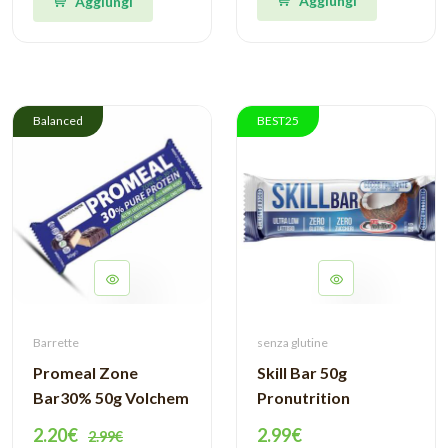
Aggiungi
Aggiungi
Balanced
BEST25
Barrette
senza glutine
Promeal Zone
Skill Bar 50g
Bar30% 50g Volchem
Pronutrition
2.20€
2.99€
2.99€