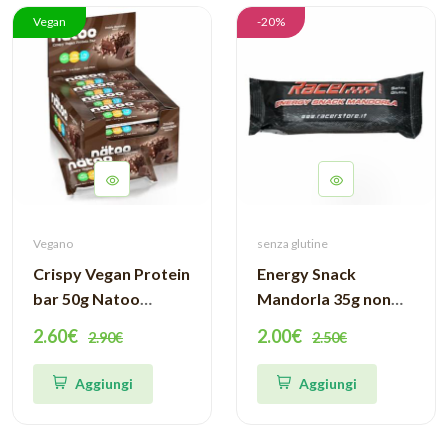
Vegan
-20%
Vegano
senza glutine
Crispy Vegan Protein
Energy Snack
bar 50g Natoo
Mandorla 35g non
Essentials
ricoperta - Racer
2.60€
2.00€
2.90€
2.50€
Aggiungi
Aggiungi