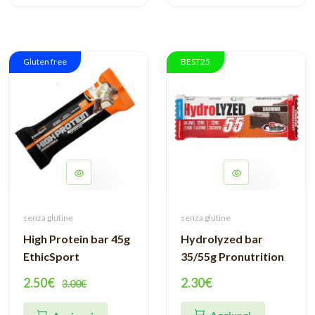
Gluten free
BEST25
senza glutine
senza glutine
High Protein bar 45g
Hydrolyzed bar
EthicSport
35/55g Pronutrition
2.50€
2.30€
3.00€