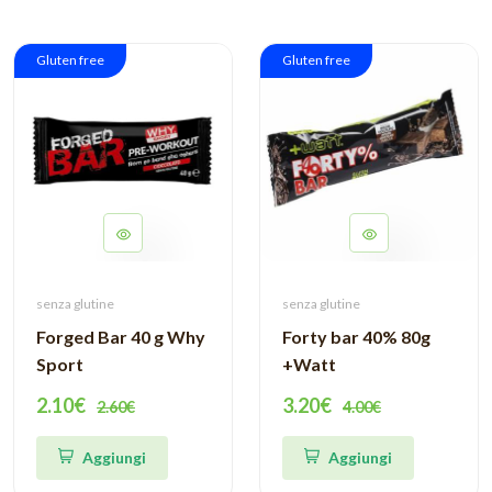
Gluten free
Gluten free
senza glutine
senza glutine
Forged Bar 40 g Why
Forty bar 40% 80g
Sport
+Watt
2.10€
3.20€
2.60€
4.00€
Aggiungi
Aggiungi