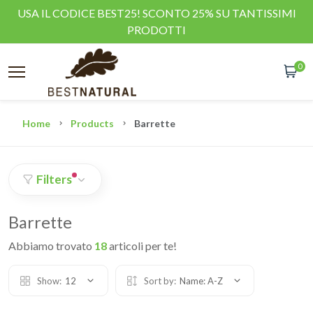
USA IL CODICE BEST25! SCONTO 25% SU TANTISSIMI
PRODOTTI
0
Home
Products
Barrette
Filters
Barrette
Abbiamo trovato
18
articoli per te!
Show:
12
Sort by:
Name: A-Z