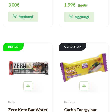
EthicSport
3.00€
1.99€
2.50€
Aggiungi
Aggiungi
BEST25
Out Of Stock
Keto
Barrette
Zero Keto Bar Wafer
Carbo Energy bar