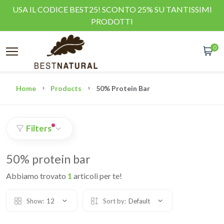
USA IL CODICE BEST25! SCONTO 25% SU TANTISSIMI
PRODOTTI
0
Home
Products
50% Protein Bar
Filters
50% protein bar
Abbiamo trovato
1
articoli per te!
Show:
12
Sort by:
Default