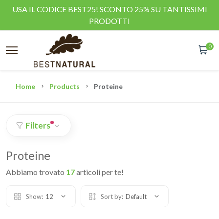
USA IL CODICE BEST25! SCONTO 25% SU TANTISSIMI
PRODOTTI
0
Home
Products
Proteine
Filters
Proteine
Abbiamo trovato
17
articoli per te!
Show:
12
Sort by:
Default