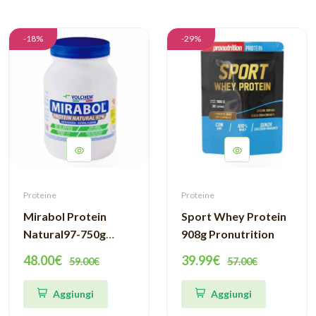
-18%
-29%
Proteine
Proteine
Mirabol Protein
Sport Whey Protein
Natural97-750g
908g Pronutrition
Volchem
48.00€
39.99€
59.00€
57.00€
Aggiungi
Aggiungi