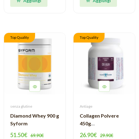
Aggiungi
Aggiungi
Top Quality
Top Quality
senza glutine
Antiage
Diamond Whey 900 g
Collagen Polvere
Syform
450g
Glucosamine.com
51.50€
26.90€
69.90€
29.90€