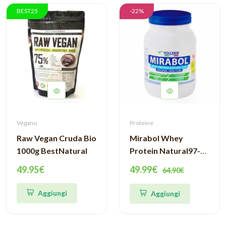
BEST25
-22%
Vegano
Proteine
Raw Vegan Cruda Bio
Mirabol Whey
1000g BestNatural
Protein Natural97-
750g Volchem
49.95€
49.99€
64.90€
Aggiungi
Aggiungi