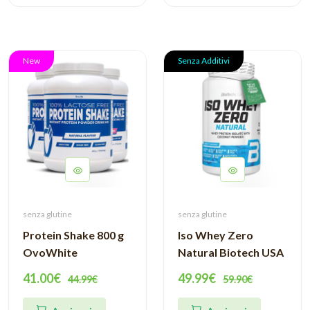
New
Senza Additivi
senza glutine
senza glutine
Protein Shake 800 g
Iso Whey Zero
OvoWhite
Natural Biotech USA
41.00€
49.99€
44.99€
59.90€