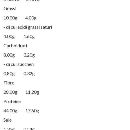
Grassi
10.00g 4.00g
- di cui acidi grassi saturi
4.00g 1.60g
Carboidrati
8.00g 3.20g
- di cui zuccheri
0.80g 0.32g
Fibre
28.00g 11.20g
Proteine
44.00g 17.60g
Sale
1.35g 0.54g