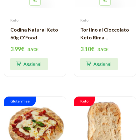
Keto
Keto
Codina Natural Keto
Tortino al Cioccolato
60g O’Food
Keto Rima
Benessere
3.99€
3.10€
4.90€
3.90€
Aggiungi
Aggiungi
Gluten free
Keto