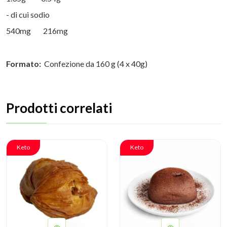
- di cui sodio
540mg 216mg
Formato:
Confezione da 160 g (4 x 40g)
Prodotti correlati
Keto
Keto