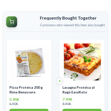
Frequently Bought Together
Customers who viewed this item also bought
Pizza Proteica 200 g
Lasagna Proteica al
Rima Benessere
Ragù EasyKeto
5.90€
7.99€
6.90€
8.90€