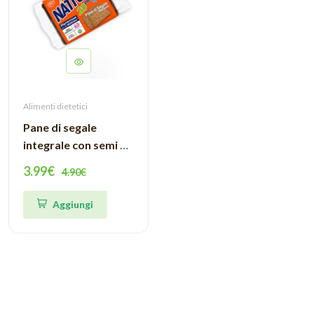
Alimenti dietetici
Pane di segale
integrale con semi di
lino 250g Nattura
3.99€
4.90€
Aggiungi