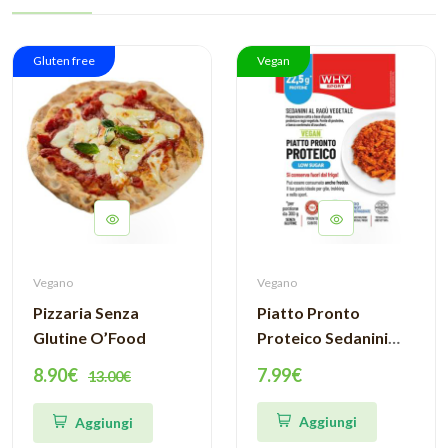
Gluten free
Vegan
Vegano
Vegano
Pizzaria Senza
Piatto Pronto
Glutine O’Food
Proteico Sedanini
300 g Why Sport
8.90€
7.99€
13.00€
Aggiungi
Aggiungi