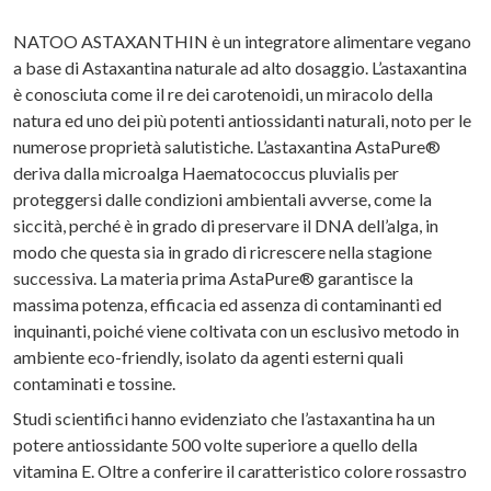
NATOO ASTAXANTHIN è un integratore alimentare vegano
a base di Astaxantina naturale ad alto dosaggio. L’astaxantina
è conosciuta come il re dei carotenoidi, un miracolo della
natura ed uno dei più potenti antiossidanti naturali, noto per le
numerose proprietà salutistiche. L’astaxantina AstaPure®
deriva dalla microalga Haematococcus pluvialis per
proteggersi dalle condizioni ambientali avverse, come la
siccità, perché è in grado di preservare il DNA dell’alga, in
modo che questa sia in grado di ricrescere nella stagione
successiva. La materia prima AstaPure® garantisce la
massima potenza, efficacia ed assenza di contaminanti ed
inquinanti, poiché viene coltivata con un esclusivo metodo in
ambiente eco-friendly, isolato da agenti esterni quali
contaminati e tossine.
Studi scientifici hanno evidenziato che l’astaxantina ha un
potere antiossidante 500 volte superiore a quello della
vitamina E. Oltre a conferire il caratteristico colore rossastro