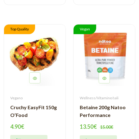
Top Quality
Vegan
Vegano
Wellness/Vitamine/sali
Cruchy EasyFit 150g
Betaine 200g Natoo
O’Food
Performance
4.90€
13.50€
15.00€