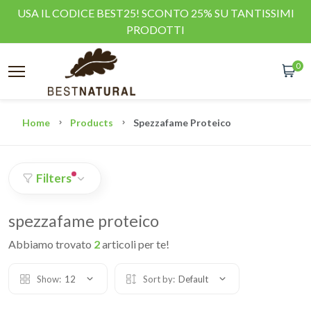
USA IL CODICE BEST25! SCONTO 25% SU TANTISSIMI
PRODOTTI
0
Home
Products
Spezzafame Proteico
Filters
spezzafame proteico
Abbiamo trovato
2
articoli per te!
Show:
12
Sort by:
Default