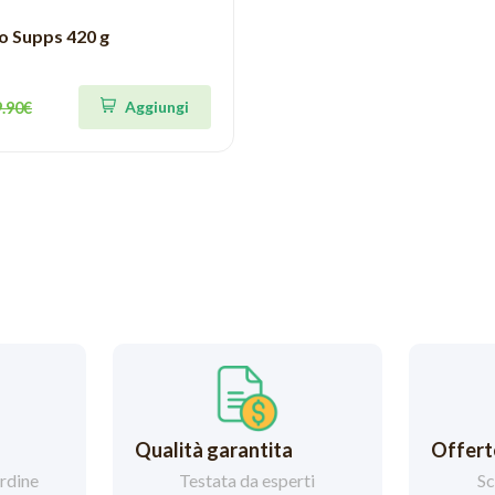
 Supps 420 g
Aggiungi
9.90€
Qualità garantita
Offerte
ordine
Testata da esperti
Sc