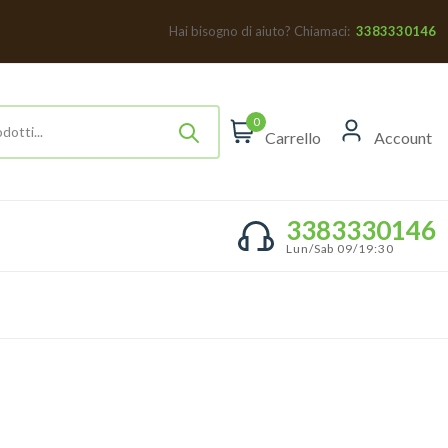
Hai bisogno di aiuto? Chiamaci:
3383330146
0
Carrello
Account
3383330146
Lun/Sab 09/19:30