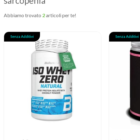
sarcopenia
Abbiamo trovato
2
articoli per te!
Senza Additivi
Senza Additivi