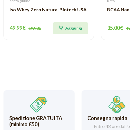
senza glutine
Keto
Iso Whey Zero Natural Biotech USA
BCAA Nano
49.99€
35.00€
Aggiungi
59.90€
4
Spedizione GRATUITA
Consegna rapida
(minimo €50)
Entro 48 ore dall'