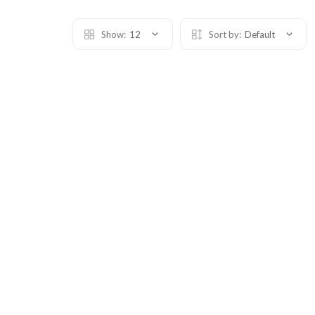
Show:
12
Sort by:
Default