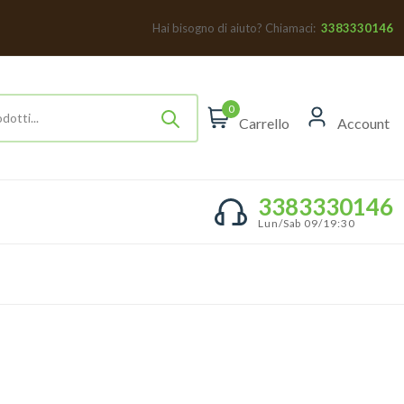
Hai bisogno di aiuto? Chiamaci:
3383330146
0
Carrello
Account
3383330146
Lun/Sab 09/19:30