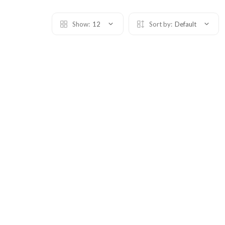
Show:
12
Sort by:
Default