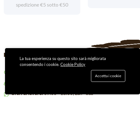
spedizione €5 sotto €50
La tua esperienza su questo sito sarà migliorata
consentendo i cookie.
Cookie Policy
Indirizzo:
Via G. Cimabue, 3 - Monza (MB)
Accetta i cookie
Chiamaci:
(39) 3383330146
Orari di lavoro:
09:00 - 18:00, Lun - Sab
Copyright © 2026 Bestnatural