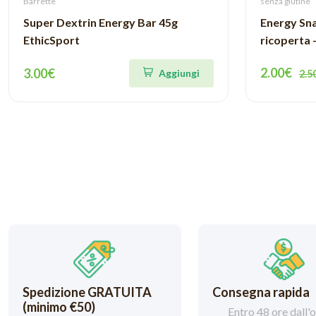
Barrette
senza glutine
Super Dextrin Energy Bar 45g
Energy Sn
EthicSport
ricoperta 
2.00€
3.00€
Aggiungi
2.5
Spedizione GRATUITA
Consegna rapida
(minimo €50)
Entro 48 ore dall'