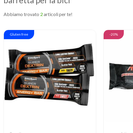
barretta per la bici
Abbiamo trovato
2
articoli per te!
Gluten free
-20%