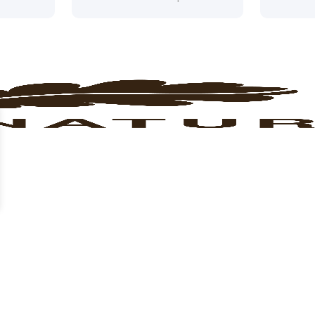
3383330146
Lun/Sab 09/19:30