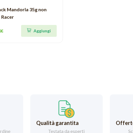
ack Mandorla 35g non
- Racer
Aggiungi
0€
Qualità garantita
Offerte
ordine
Testata da esperti
Sc