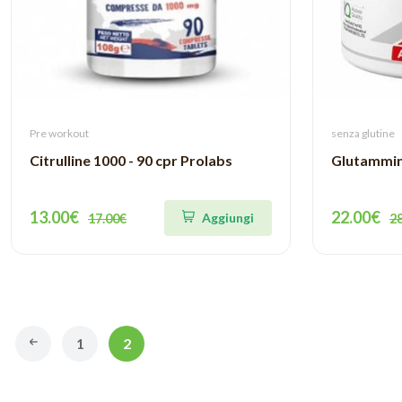
Pre workout
senza glutine
Citrulline 1000 - 90 cpr Prolabs
Glutammin
13.00€
22.00€
Aggiungi
17.00€
2
1
2