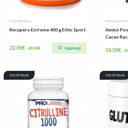
Post Workout
Wellness/Vita
Recupero Extreme 400 g Ethic Sport
Amino Poo
Cacao Rac
22.00€
Aggiungi
29.90€
16.50€
3
Out Of Stock
Out Of Stock