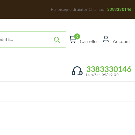
Hai bisogno di aiuto? Chiamaci:
3383330146
0
Carrello
Account
3383330146
Lun/Sab 09/19:30