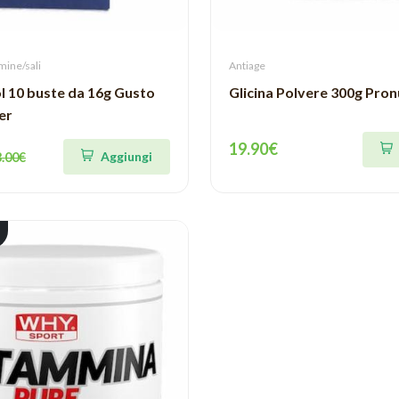
mine/sali
Antiage
l 10 buste da 16g Gusto
Glicina Polvere 300g Pron
er
19.90€
Aggiungi
3.00€