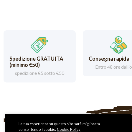
Spedizione GRATUITA
Consegna rapida
(minimo €50)
Entro 48 ore dall'
spedizione €5 sotto €50
La tua esperienza su questo sito sarà migliorata
consentendo i cookie.
Cookie Policy