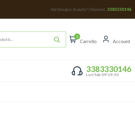
Hai bisogno di aiuto? Chiamaci:
3383330146
0
Carrello
Account
3383330146
Lun/Sab 09/19:30