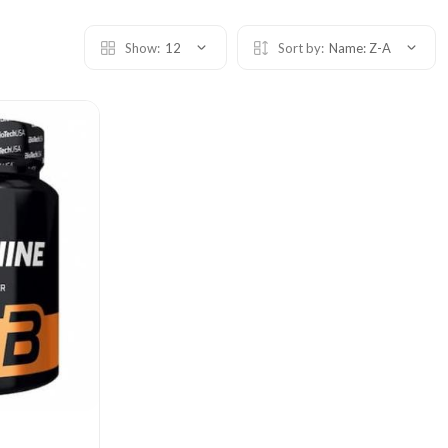
Show:
12
Sort by:
Name: Z-A