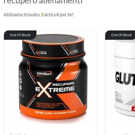
recupero allenamenti
Abbiamo trovato
3
articoli per te!
Out Of Stock
Out Of Stock