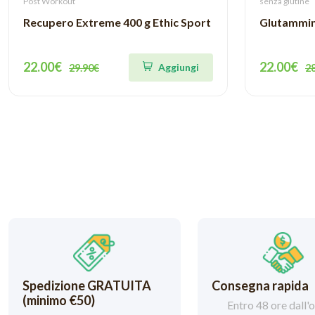
Post Workout
senza glutine
Recupero Extreme 400 g Ethic Sport
Glutammin
22.00€
22.00€
Aggiungi
29.90€
2
Spedizione GRATUITA
Consegna rapida
(minimo €50)
Entro 48 ore dall'