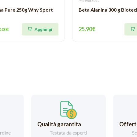
Pre workout
a Pure 250g Why Sport
Beta Alanina 300 g Biote
25.90€
Aggiungi
8.00€
Qualità garantita
Offerte
ordine
Testata da esperti
Sc