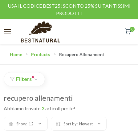
USA IL CODICE BEST25! SCONTO 25% SU TANTISSIMI
PRODOTTI
0
Home
Products
Recupero Allenamenti
Filters
recupero allenamenti
Abbiamo trovato
3
articoli per te!
Show:
12
Sort by:
Newest