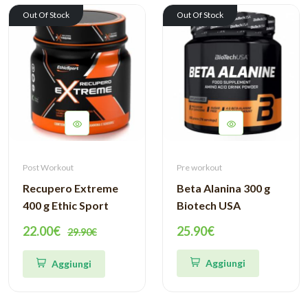
Out Of Stock
Out Of Stock
Post Workout
Pre workout
Recupero Extreme
Beta Alanina 300 g
400 g Ethic Sport
Biotech USA
22.00€
25.90€
29.90€
Aggiungi
Aggiungi