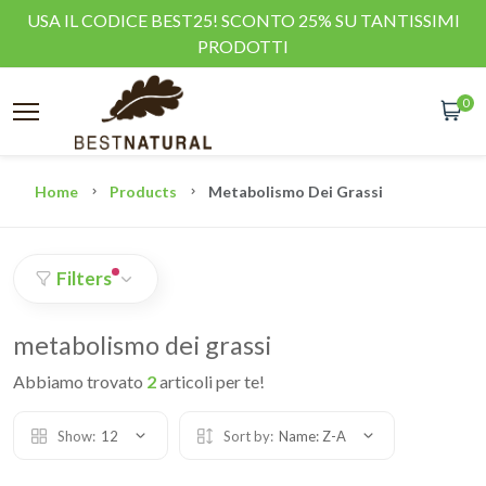
USA IL CODICE BEST25! SCONTO 25% SU TANTISSIMI
PRODOTTI
0
Home
Products
Metabolismo Dei Grassi
Filters
metabolismo dei grassi
Abbiamo trovato
2
articoli per te!
Show:
12
Sort by:
Name: Z-A