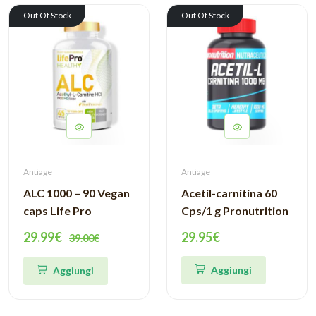
Out Of Stock
Out Of Stock
Antiage
Antiage
ALC 1000 – 90 Vegan
Acetil-carnitina 60
caps Life Pro
Cps/1 g Pronutrition
29.99€
29.95€
39.00€
Aggiungi
Aggiungi