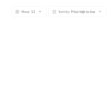
Show:
12
Sort by:
Price: high to low