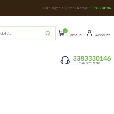
Hai bisogno di aiuto? Chiamaci:
3383330146
0
Carrello
Account
3383330146
Lun/Sab 09/19:30