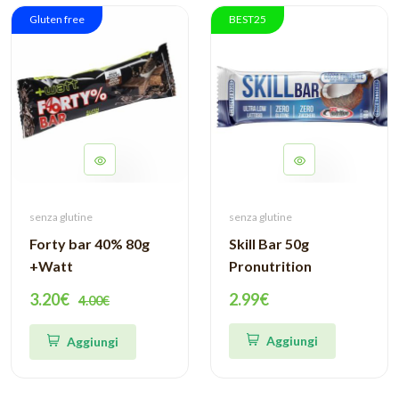
Gluten free
BEST25
senza glutine
senza glutine
Forty bar 40% 80g
Skill Bar 50g
+Watt
Pronutrition
3.20€
2.99€
4.00€
Aggiungi
Aggiungi